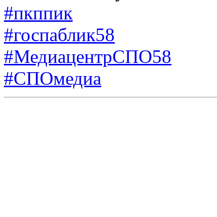
#пкппик
#госпаблик58
#МедиацентрСПО58
#СПОмедиа