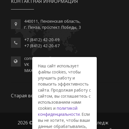
КОНТАКТНАЯ ИНФОРМАЦИЯ
440011, Пензенская область,
г. Пенза, проспект Победы, 3
+7 (8412) 42-20-69
+7 (8412) 42-20-67
commerce-college.ru
VK
Наш сайт использует
MAX
файлы cookies, чтобы
улучшить работу и
повысить эффективность
сайта. Продолжая работу с
Старая версия сайта
сайтом, вы соглашаетесь с
использованием нами
cookies и
политикой
конфиденциальности
. Если
вы не хотите, чтобы ваши
2026 © ГАПОУ ПО "Пензенский колледж
данные обрабатывались,