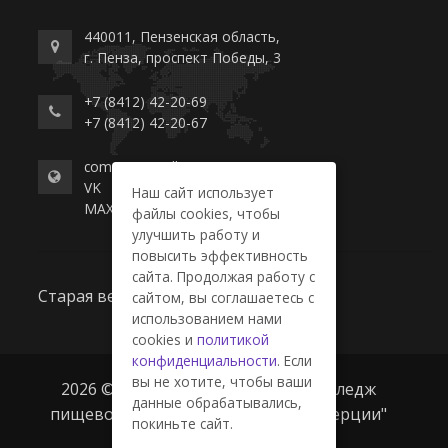
440011, Пензенская область,
г. Пенза, проспект Победы, 3
+7 (8412) 42-20-69
+7 (8412) 42-20-67
commerce-college.ru
VK
Наш сайт использует
MAX
файлы cookies, чтобы
улучшить работу и
повысить эффективность
сайта. Продолжая работу с
Старая версия сайта
сайтом, вы соглашаетесь с
использованием нами
cookies и
политикой
конфиденциальности
. Если
вы не хотите, чтобы ваши
2026 © ГАПОУ ПО "Пензенский колледж
данные обрабатывались,
пищевой промышленности и коммерции"
покиньте сайт.