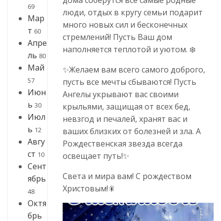
69
люди, отдых в кругу семьи подарит
Мар
много новых сил и бесконечных
т
60
стремлений! Пусть Ваш дом
Апре
наполняется теплотой и уютом. ❄️
ль
80
Май
✨Желаем вам всего самого доброго,
57
пусть все мечты сбываются! Пусть
Июн
Ангелы укрывают вас своими
ь
30
крыльями, защищая от всех бед,
Июл
невзгод и печалей, хранят вас и
ь
12
ваших близких от болезней и зла. А
Авгу
Рождественская звезда всегда
ст
10
освещает путь!✨
Сент
Света и мира вам! С рождеством
ябрь
Христовым!🎇
48
Октя
брь