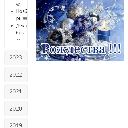
63
Нояб
рь
88
Дека
брь
77
2023
2022
2021
2020
2019