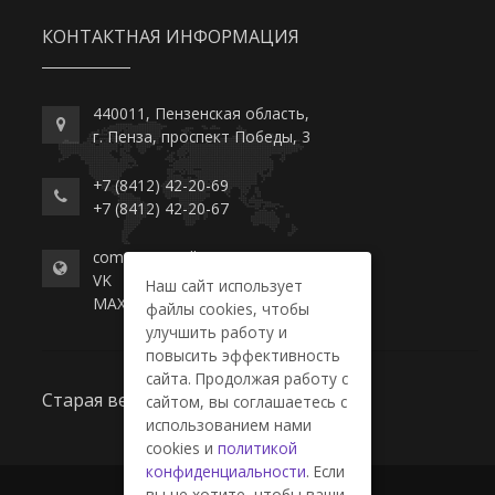
КОНТАКТНАЯ ИНФОРМАЦИЯ
440011, Пензенская область,
г. Пенза, проспект Победы, 3
+7 (8412) 42-20-69
+7 (8412) 42-20-67
commerce-college.ru
VK
Наш сайт использует
MAX
файлы cookies, чтобы
улучшить работу и
повысить эффективность
сайта. Продолжая работу с
Старая версия сайта
сайтом, вы соглашаетесь с
использованием нами
cookies и
политикой
конфиденциальности
. Если
вы не хотите, чтобы ваши