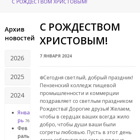
С РОЖДЕСТВОМ ХРИСТОВЫМ!
С РОЖДЕСТВОМ
Архив
новостей
ХРИСТОВЫМ!
7 ЯНВАРЯ 2024
2026
2025
❄️Сегодня светлый, добрый праздник!
Пензенский колледж пищевой
промышленности и коммерции
2024
поздравляет со светлым праздником
Рождества! Дорогие друзья! Желаем,
Янва
чтобы в сердцах ваших всегда жило
рь
76
добро, чтобы души ваши были
Фев
согреты любовью. Пусть в этот день
раль
дома соберутся все самые родные