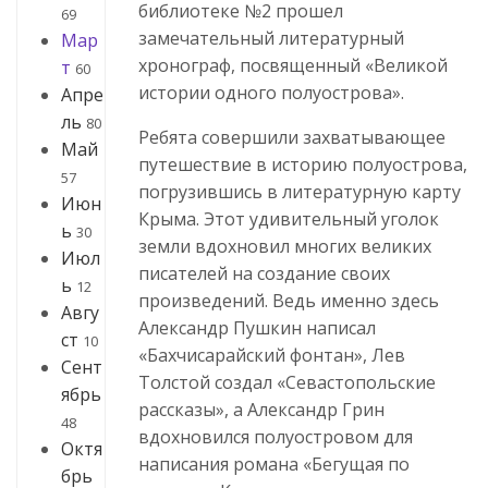
библиотеке №2 прошел
69
замечательный литературный
Мар
хронограф, посвященный «Великой
т
60
истории одного полуострова».
Апре
ль
80
Ребята совершили захватывающее
Май
путешествие в историю полуострова,
57
погрузившись в литературную карту
Июн
Крыма. Этот удивительный уголок
ь
30
земли вдохновил многих великих
Июл
писателей на создание своих
ь
12
произведений. Ведь именно здесь
Авгу
Александр Пушкин написал
ст
10
«Бахчисарайский фонтан», Лев
Сент
Толстой создал «Севастопольские
ябрь
рассказы», а Александр Грин
48
вдохновился полуостровом для
Октя
написания романа «Бегущая по
брь