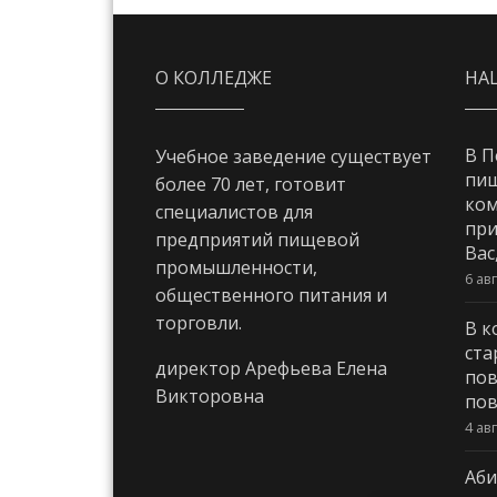
О КОЛЛЕДЖЕ
НА
В П
Учебное заведение существует
пи
более 70 лет, готовит
ком
специалистов для
при
предприятий пищевой
Вас
промышленности,
6 ав
общественного питания и
торговли.
В к
ста
директор Арефьева Елена
пов
Викторовна
пов
4 ав
Аби