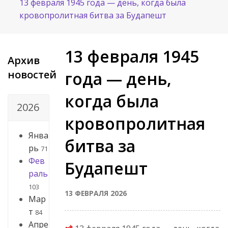
13 февраля 1945 года — день, когда была
кровопролитная битва за Будапешт
13 февраля 1945
Архив
новостей
года — день,
когда была
2026
кровопролитная
Янва
битва за
рь
71
Фев
Будапешт
раль
103
13 ФЕВРАЛЯ 2026
Мар
т
84
Апре