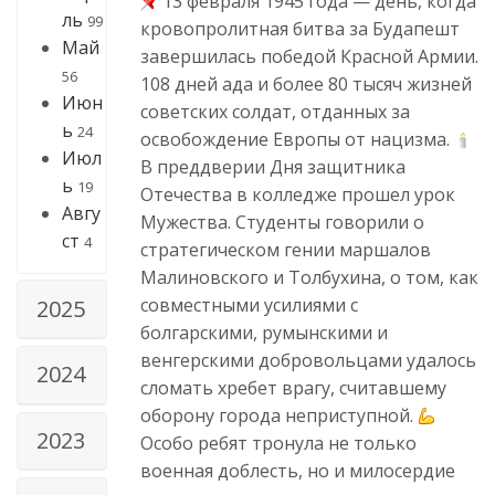
13 февраля 1945 года — день, когда
ль
99
кровопролитная битва за Будапешт
Май
завершилась победой Красной Армии.
56
108 дней ада и более 80 тысяч жизней
Июн
советских солдат, отданных за
ь
24
освобождение Европы от нацизма.
Июл
В преддверии Дня защитника
ь
19
Отечества в колледже прошел урок
Авгу
Мужества. Студенты говорили о
ст
4
стратегическом гении маршалов
Малиновского и Толбухина, о том, как
совместными усилиями с
2025
болгарскими, румынскими и
венгерскими добровольцами удалось
2024
сломать хребет врагу, считавшему
оборону города неприступной.
2023
Особо ребят тронула не только
военная доблесть, но и милосердие