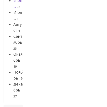
Июн
ь
28
Июл
ь
1
Авгу
ст
4
Сент
ябрь
25
Октя
брь
19
Нояб
рь
19
Дека
брь
37