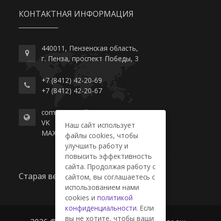
КОНТАКТНАЯ ИНФОРМАЦИЯ
440011, Пензенская область,
г. Пенза, проспект Победы, 3
+7 (8412) 42-20-69
+7 (8412) 42-20-67
commerce-college.ru
VK
Наш сайт использует
MAX
файлы cookies, чтобы
улучшить работу и
повысить эффективность
сайта. Продолжая работу с
Старая версия сайта
сайтом, вы соглашаетесь с
использованием нами
cookies и
политикой
конфиденциальности
. Если
вы не хотите, чтобы ваши