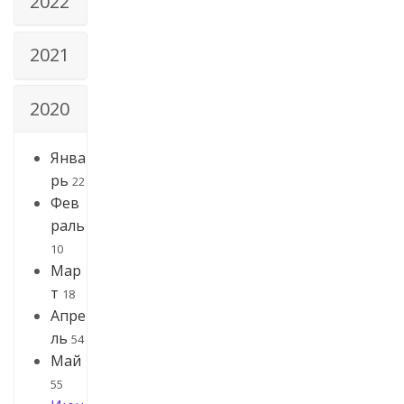
2022
2021
2020
Янва
рь
22
Фев
раль
10
Мар
т
18
Апре
ль
54
Май
55