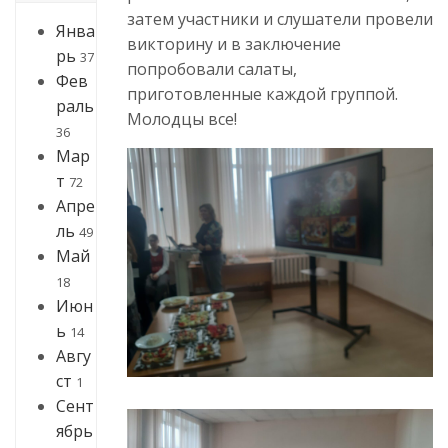
затем участники и слушатели провели
Янва
викторину и в заключение
рь
37
попробовали салаты,
Фев
приготовленные каждой группой.
раль
Молодцы все!
36
Мар
т
72
Апре
ль
49
Май
18
Июн
ь
14
Авгу
ст
1
Сент
ябрь