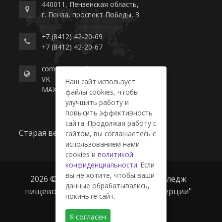
440011, Пензенская область,
г. Пенза, проспект Победы, 3
+7 (8412) 42-20-69
+7 (8412) 42-20-67
commerce-college.ru
VK
Наш сайт использует
MAX
файлы cookies, чтобы
улучшить работу и
повысить эффективность
сайта. Продолжая работу с
Старая версия сайта
сайтом, вы соглашаетесь с
использованием нами
cookies и
политикой
конфиденциальности
. Если
вы не хотите, чтобы ваши
2026 © ГАПОУ ПО "Пензенский колледж
данные обрабатывались,
пищевой промышленности и коммерции"
покиньте сайт.
Я согласен