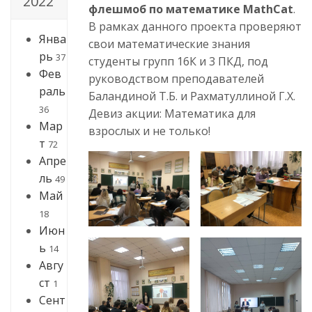
2022
флешмоб по математике MathCat
.
В рамках данного проекта проверяют
Янва
свои математические знания
рь
37
студенты групп 16К и 3 ПКД, под
Фев
руководством преподавателей
раль
Баландиной Т.Б. и Рахматуллиной Г.Х.
36
Девиз акции: Математика для
Мар
взрослых и не только!
т
72
Апре
ль
49
Май
18
Июн
ь
14
Авгу
ст
1
Сент