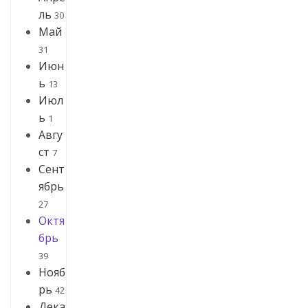
ль
30
Май
31
Июн
ь
13
Июл
ь
1
Авгу
ст
7
Сент
ябрь
27
Октя
брь
39
Нояб
рь
42
Дека