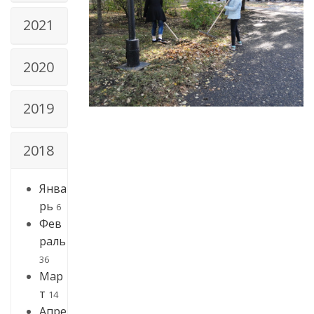
2021
2020
2019
2018
Янва
рь
6
Фев
раль
36
Мар
т
14
Апре