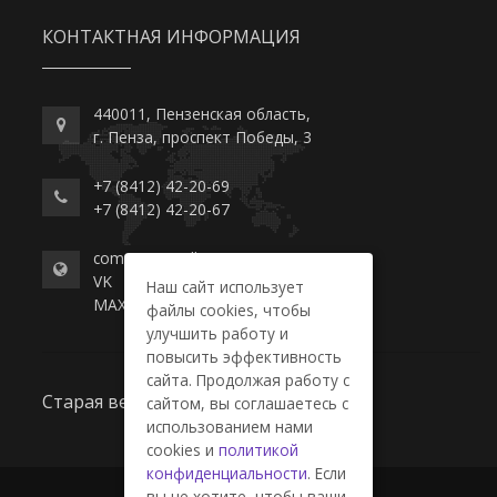
КОНТАКТНАЯ ИНФОРМАЦИЯ
440011, Пензенская область,
г. Пенза, проспект Победы, 3
+7 (8412) 42-20-69
+7 (8412) 42-20-67
commerce-college.ru
VK
Наш сайт использует
MAX
файлы cookies, чтобы
улучшить работу и
повысить эффективность
сайта. Продолжая работу с
Старая версия сайта
сайтом, вы соглашаетесь с
использованием нами
cookies и
политикой
конфиденциальности
. Если
вы не хотите, чтобы ваши