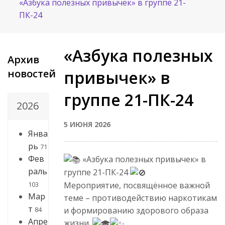
«Азбука полезных привычек» в группе 21-
ПК-24
«Азбука полезных
Архив
новостей
привычек» в
группе 21-ПК-24
2026
5 ИЮНЯ 2026
Янва
рь
71
Фев
«Азбука полезных привычек» в
раль
группе 21-ПК-24
103
Мероприятие, посвящённое важной
Мар
теме – противодействию наркотикам
т
84
и формированию здорового образа
Апре
жизни.