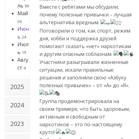
ль
99
Вместе с ребятами мы обсудили,
Май
почему полезные привычки – лучшая
56
альтернатива вредным.
Июн
Поговорили о том, как спорт, режим
ь
24
дня, хобби и поддержка друзей
Июл
помогают сказать «нет» наркотикам
ь
19
и другим опасным соблазнам.
Авгу
Участники разыгрывали жизненные
ст
4
ситуации, искали правильные
решения и заполняли свою «Азбуку
полезных привычек» – от «А» до «Я».
2025
Группа продемонстрировала на
2024
своем примере, что быть здоровым,
активным и свободным от
2023
наркотиков – это по-настоящему
круто!