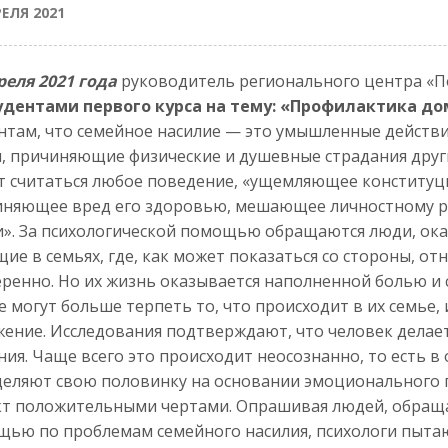
РЕЛЯ 2021
реля 2021 года
руководитель регионального центра «По
тудентами первого курса на тему: «Профилактика д
нтам, что семейное насилие — это умышленные действи
, причиняющие физические и душевные страдания друг
 считаться любое поведение, «ущемляющее конституци
няющее вред его здоровью, мешающее личностному р
». За психологической помощью обращаются люди, ока
ие в семьях, где, как может показаться со стороны, о
ренно. Но их жизнь оказывается наполненной болью и 
е могут больше терпеть то, что происходит в их семье,
ение. Исследования подтверждают, что человек делает
ия. Чаще всего это происходит неосознанно, то есть в
еляют свою половинку на основании эмоционального 
т положительными чертами. Опрашивая людей, обраща
ью по проблемам семейного насилия, психологи пытаю