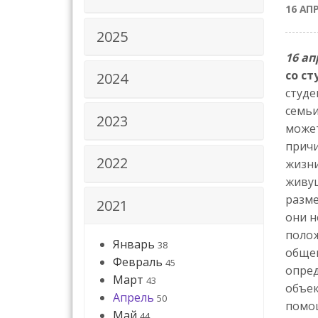
16 АП
2025
16 ап
со с
2024
студе
семьи
2023
может
причи
2022
жизни
живущ
разме
2021
они н
полож
Январь
38
общен
Февраль
45
опред
Март
43
объек
Апрель
50
помощ
Май
44