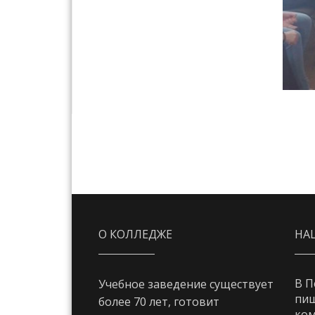
О КОЛЛЕДЖЕ
НА
В П
Учебное заведение существует
пи
более 70 лет, готовит
ком