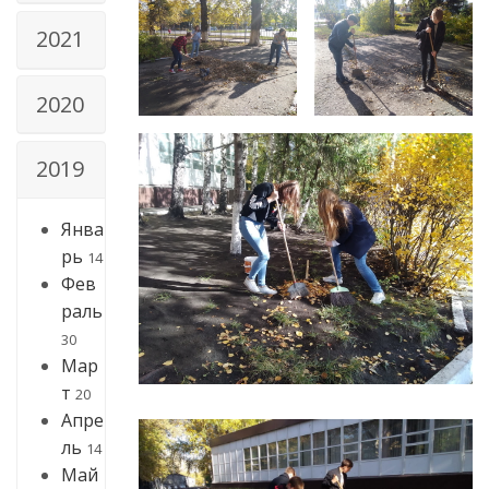
2021
2020
2019
Янва
рь
14
Фев
раль
30
Мар
т
20
Апре
ль
14
Май