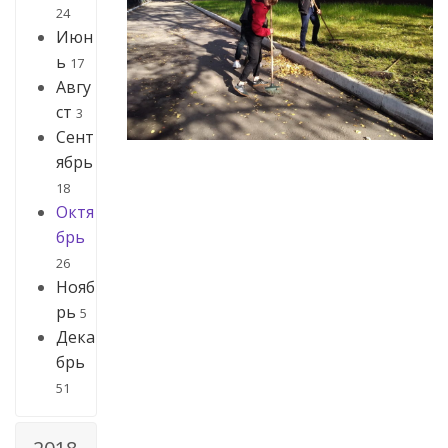
24
Июн
ь
17
Авгу
ст
3
Сент
ябрь
18
Октя
брь
26
Нояб
рь
5
Дека
брь
51