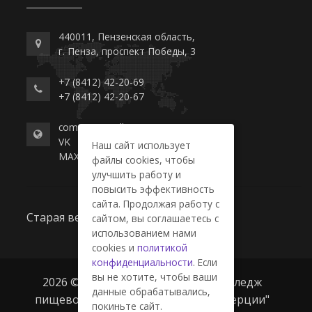
440011, Пензенская область,
г. Пенза, проспект Победы, 3
+7 (8412) 42-20-69
+7 (8412) 42-20-67
commerce-college.ru
VK
Наш сайт использует
MAX
файлы cookies, чтобы
улучшить работу и
повысить эффективность
сайта. Продолжая работу с
Старая версия сайта
сайтом, вы соглашаетесь с
использованием нами
cookies и
политикой
конфиденциальности
. Если
вы не хотите, чтобы ваши
2026 © ГАПОУ ПО "Пензенский колледж
данные обрабатывались,
пищевой промышленности и коммерции"
покиньте сайт.