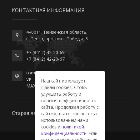
КОНТАКТНАЯ ИНФОРМАЦИЯ
440011, Пензенская область,
г. Пенза, проспект Победы, 3
+7 (8412) 42-20-69
+7 (8412) 42-20-67
commerce-college.ru
VK
Наш сайт использует
MAX
файлы cookies, чтобы
улучшить работу и
повысить эффективность
сайта. Продолжая работу с
Старая версия сайта
сайтом, вы соглашаетесь с
использованием нами
cookies и
политикой
конфиденциальности
. Если
вы не хотите, чтобы ваши