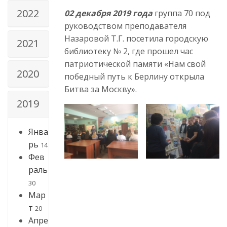
2022
02 декабря 2019 года
группа 70 под
руководством преподавателя
Назаровой Т.Г. посетила городскую
2021
библиотеку № 2, где прошел час
патриотической памяти «Нам свой
2020
победный путь к Берлину открыла
Битва за Москву».
2019
Янва
рь
14
Фев
раль
30
Мар
т
20
Апре