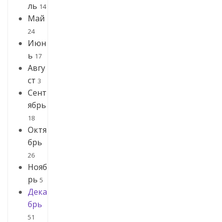
ль
14
Май
24
Июн
ь
17
Авгу
ст
3
Сент
ябрь
18
Октя
брь
26
Нояб
рь
5
Дека
брь
51