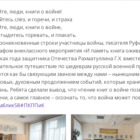
те, люди, книги о войне!
йтесь слёз, и горечи, и страха
те, люди, книги о войне,
стыдитесь горевать, и плакать.
роникновенные строки участницы войны, писателя Руфи
афом внеклассного мероприятия «И память книга оживит»
ках года защитника Отечества Рахматуллина Г.Х. вмест
ательное путешествие по шедеврам русской военной пр
тся как бы связующим звеном между нами – нынешним 
овых, духовным продолжением событий, которые храня
знь. Ребята сделали вывод, что чтение книг о войне по
ни, а самое главное – осознать то, что война может по
аблик58
#ПКППиК