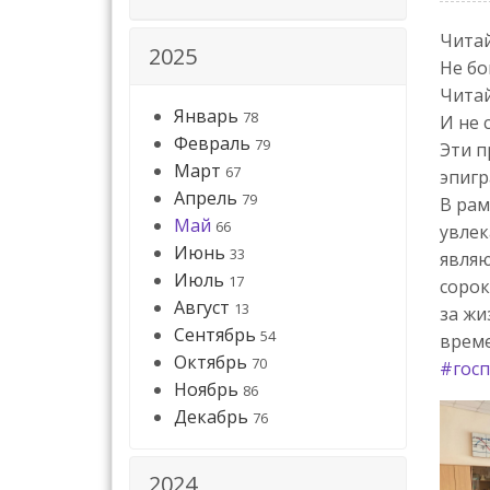
Читай
2025
Не бо
Читай
Январь
78
И не 
Февраль
79
Эти п
Март
67
эпигр
Апрель
79
В рам
Май
66
увлек
Июнь
33
являю
Июль
17
сорок
Август
13
за жи
Сентябрь
54
време
Октябрь
70
#госп
Ноябрь
86
Декабрь
76
2024