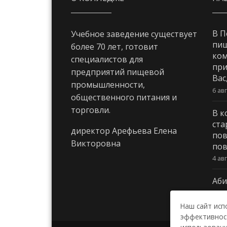
В П
Учебное заведение существует
пи
более 70 лет, готовит
ком
специалистов для
при
предприятий пищевой
Вас
промышленности,
6 ав
общественного питания и
торговли.
В к
ста
директор Арефьева Елена
пов
Викторовна
пов
4 ав
Аби
3 ав
Наш сайт исп
эффективност