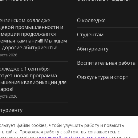
ензенском колледже
О колледже
щевой промышленности и
мерции продолжается
Студентам
емная кампания!!! Мы ждем
, дорогие абитуриенты!
Абитуриенту
густа 2026
Воспитательная работа
олледже с 1 сентября
ртует новая программа
Физкультура и спорт
ышения квалификации для
аров!
густа 2026
туриенту
густа 2026
ользует файлы cookies, чтобы улучшить работу и повысить
ь сайта. Продолжая работу с сайтом, вы соглашаетесь с