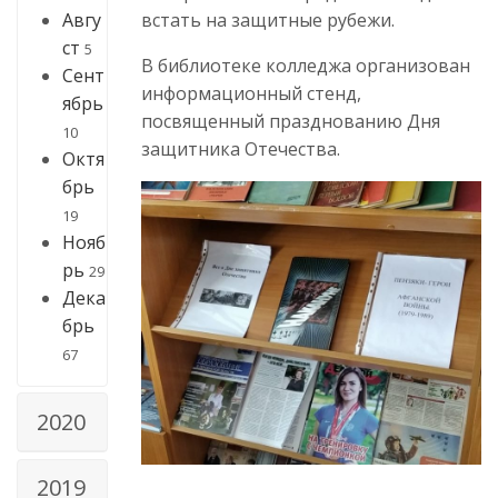
Авгу
встать на защитные рубежи.
ст
5
В библиотеке колледжа организован
Сент
информационный стенд,
ябрь
посвященный празднованию Дня
10
защитника Отечества.
Октя
брь
19
Нояб
рь
29
Дека
брь
67
2020
2019