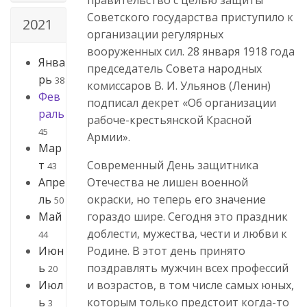
Советского государства приступило к
2021
организации регулярных
вооруженных сил. 28 января 1918 года
Янва
председатель Совета народных
рь
38
комиссаров В. И. Ульянов (Ленин)
Фев
подписал декрет «Об организации
раль
рабоче-крестьянской Красной
45
Армии».
Мар
т
Современный День защитника
43
Апре
Отечества не лишен военной
ль
окраски, но теперь его значение
50
Май
гораздо шире. Сегодня это праздник
доблести, мужества, чести и любви к
44
Июн
Родине. В этот день принято
ь
поздравлять мужчин всех профессий
20
Июл
и возрастов, в том числе самых юных,
ь
которым только предстоит когда-то
3