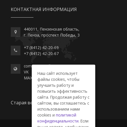
КОНТАКТНАЯ ИНФОРМАЦИЯ
440011, Пензенская область,
г. Пенза, проспект Победы, 3
+7 (8412) 42-20-69
+7 (8412) 42-20-67
commerce-college.ru
VK
Наш сайт использует
MAX
файлы cookies, чтобы
улучшить работу и
повысить эффективность
сайта. Продолжая работу с
Старая версия сайта
сайтом, вы соглашаетесь с
использованием нами
cookies и
политикой
конфиденциальности
. Если
вы не хотите, чтобы ваши