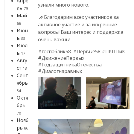
Апре
узнали много нового.
ль
79
Май
🤝 Благодарим всех участников за
66
активное участие и за искренние
Июн
вопросы! Ваш интерес и поддержка
ь
33
очень важны!
Июл
#госпаблик58. #Первые58 #ПКППиК
ь
17
#ДвижениеПервых
Авгу
#ГодзащитникаОтечества
ст
13
#Диалогнаравных
Сент
ябрь
54
Октя
брь
70
Нояб
рь
86