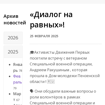
«Диалог на
Архив
новостей
равных»!
25 ФЕВРАЛЯ 2025
2026
2025
🎓Активисты Движения Первых
посетили встречу с ветераном
Специальной военной операции,
Янва
Андреем Ракушиным , которая
рь
78
прошла в Дом молодежи Пензенской
Фев
области ! 🇷🇺
раль
79
🗣️ Они обсудили важные вопросы о
Мар
роли волонтёров в рамках
т
67
Специальной военной операции и