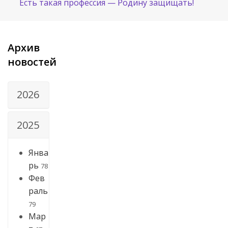
Есть такая профессия — Родину защищать!
Архив
новостей
2026
2025
Янва
рь
78
Фев
раль
79
Мар