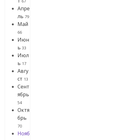
т
67
Апре
ль
79
Май
66
Июн
ь
33
Июл
ь
17
Авгу
ст
13
Сент
ябрь
54
Октя
брь
70
Нояб