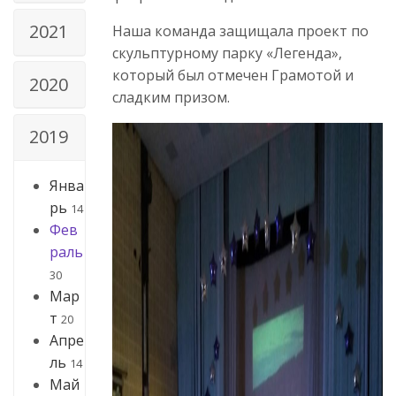
2021
Наша команда защищала проект по
скульптурному парку «Легенда»,
который был отмечен Грамотой и
2020
сладким призом.
2019
Янва
рь
14
Фев
раль
30
Мар
т
20
Апре
ль
14
Май