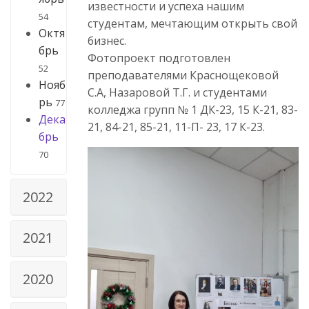
известности и успеха нашим
54
студентам, мечтающим открыть свой
Октя
бизнес.
брь
Фотопроект подготовлен
52
преподавателями Краснощековой
Нояб
С.А, Назаровой Т.Г. и студентами
рь
77
колледжа групп № 1 ДК-23, 15 К-21, 83-
Дека
21, 84-21, 85-21, 11-П- 23, 17 К-23.
брь
70
2022
2021
2020