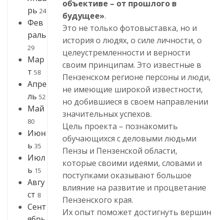
объективе – от прошлого в
рь
24
будущее»
.
Фев
Это не только фотовыставка, но и
раль
история о людях, о силе личности, о
29
целеустремленности и верности
Мар
своим принципам. Это известные в
т
58
Пензенском регионе персоны и люди,
Апре
не имеющие широкой известности,
ль
52
но добившиеся в своем направлении
Май
значительных успехов.
80
Цель проекта – познакомить
Июн
обучающихся с деловыми людьми
ь
35
Пензы и Пензенской области,
Июл
которые своими идеями, словами и
ь
15
поступками оказывают большое
Авгу
влияние на развитие и процветание
ст
8
Пензенского края.
Сент
Их опыт поможет достигнуть вершин
ябрь