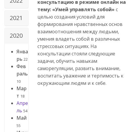
2022
консультацию в режиме онлайн на
тему: «Умей управлять собой»
с
целью создания условий для
2021
формирования нравственных основ
взаимоотношения между людьми,
2020
умения владеть собой в различных
стрессовых ситуациях. На
Янва
консультации стояли следующие
рь
22
задачи, обучить навыкам
Фев
саморегуляции, развить внимание,
раль
воспитать уважение и терпимость к
10
окружающим людям и к себе.
Мар
т
18
Апре
ль
54
Май
55