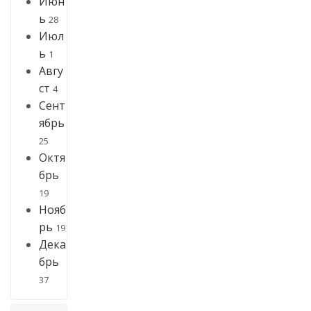
Июн
ь
28
Июл
ь
1
Авгу
ст
4
Сент
ябрь
25
Октя
брь
19
Нояб
рь
19
Дека
брь
37