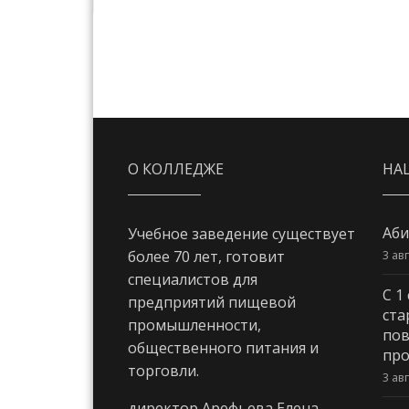
О КОЛЛЕДЖЕ
НА
Аби
Учебное заведение существует
3 ав
более 70 лет, готовит
специалистов для
С 1
предприятий пищевой
ста
промышленности,
пов
общественного питания и
про
торговли.
3 ав
директор Арефьева Елена