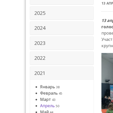
13 АП
2025
13 ап
голо
2024
прове
Участ
2023
крупн
2022
2021
Январь
38
Февраль
45
Март
43
Апрель
50
Май
44