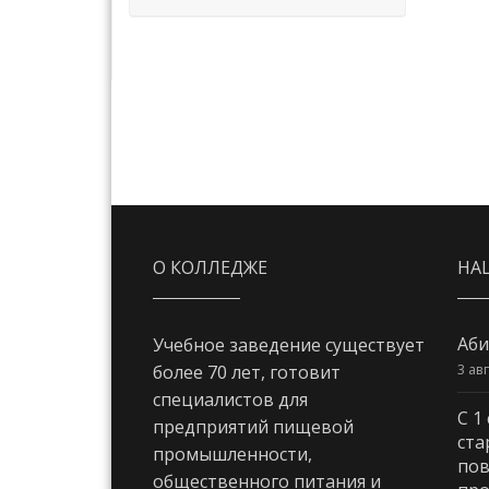
О КОЛЛЕДЖЕ
НА
Аби
Учебное заведение существует
3 ав
более 70 лет, готовит
специалистов для
С 1
предприятий пищевой
ста
промышленности,
пов
общественного питания и