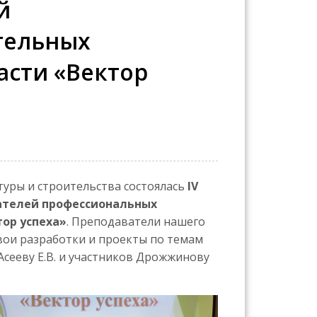
й
тельных
асти «Вектор
туры и строительства состоялась
IV
ателей профессиональных
ор успеха»
. Преподаватели нашего
вои разработки и проекты по темам
Асееву Е.В. и участников Дрожжинову