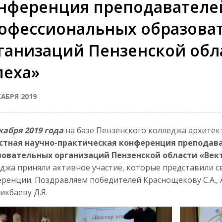
нференция преподавателе
офессиональных образова
ганизаций Пензенской обл
пеха»
КАБРЯ 2019
кабря 2019 года
на базе Пензенского колледжа архитек
стная научно-практическая конференция преподав
зовательных организаций Пензенской области «Вект
джа приняли активное участие, которые представили с
ренции. Поздравляем победителей Краснощекову С.А., 
Бикбаеву Д.Я.