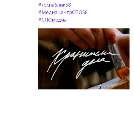
#госпаблик58
#МедиацентрСПО58
#СПОмедиа