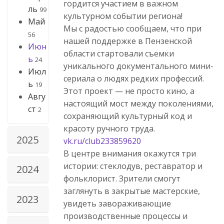
гордится участием в важном
ль
99
культурном событии региона!
Май
Мы с радостью сообщаем, что при
56
нашей поддержке в Пензенской
Июн
области стартовали съемки
ь
24
уникального документального мини-
Июл
сериала о людях редких профессий.
ь
19
Этот проект — не просто кино, а
Авгу
настоящий мост между поколениями,
ст
2
сохраняющий культурный код и
красоту ручного труда.
2025
vk.ru/club233859620
В центре внимания окажутся три
истории: стеклодув, реставратор и
2024
фольклорист. Зрители смогут
заглянуть в закрытые мастерские,
2023
увидеть завораживающие
производственные процессы и