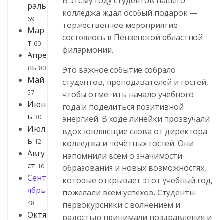
В этому году студентов нашего
раль
колледжа ждал особый подарок —
69
торжественное мероприятие
Мар
состоялось в Пензенской областной
т
60
филармонии.
Апре
ль
80
Это важное событие собрало
Май
студентов, преподавателей и гостей,
57
чтобы отметить начало учебного
Июн
года и поделиться позитивной
ь
30
энергией. В ходе линейки прозвучали
Июл
вдохновляющие слова от директора
ь
12
колледжа и почётных гостей. Они
Авгу
напомнили всем о значимости
ст
10
образования и новых возможностях,
Сент
которые открывает этот учебный год,
ябрь
пожелали всем успехов. Студенты-
48
первокурсники с волнением и
Октя
радостью принимали поздравления и