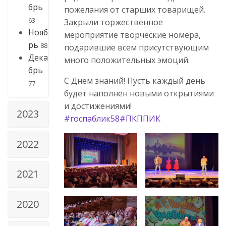
брь
пожелания от старших товарищей.
63
Закрыли торжественное
Нояб
мероприятие творческие номера,
рь
88
подарившие всем присутствующим
Дека
много положительных эмоций.
брь
С Днем знаний! Пусть каждый день
77
будет наполнен новыми открытиями
и достижениями!
2023
#госпаблик58
#ПКППИК
2022
2021
2020