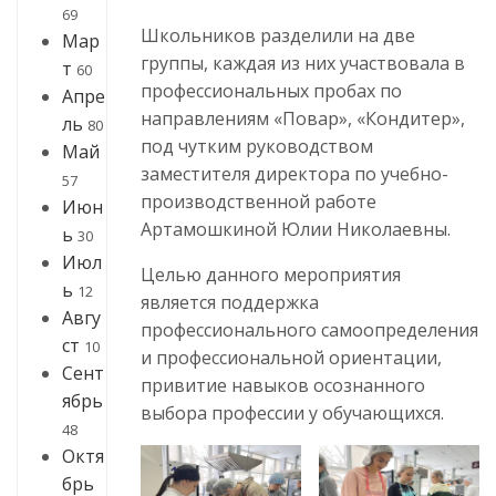
69
Школьников разделили на две
Мар
группы, каждая из них участвовала в
т
60
профессиональных пробах по
Апре
направлениям «Повар», «Кондитер»,
ль
80
под чутким руководством
Май
заместителя директора по учебно-
57
производственной работе
Июн
Артамошкиной Юлии Николаевны.
ь
30
Июл
Целью данного мероприятия
ь
12
является поддержка
Авгу
профессионального самоопределения
ст
10
и профессиональной ориентации,
Сент
привитие навыков осознанного
ябрь
выбора профессии у обучающихся.
48
Октя
брь