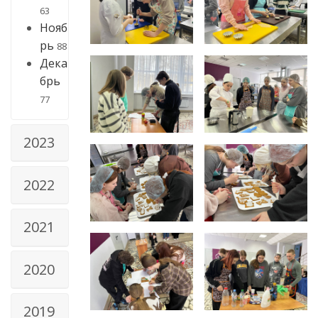
63
Нояб
рь
88
Дека
брь
77
2023
2022
2021
2020
2019