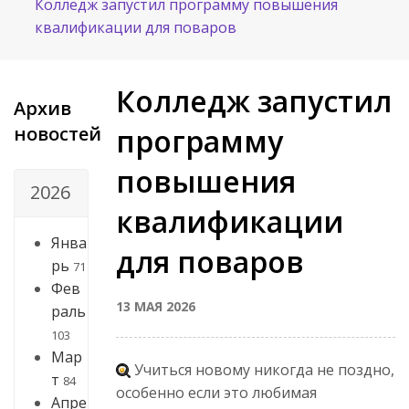
Колледж запустил программу повышения
квалификации для поваров
Колледж запустил
Архив
новостей
программу
повышения
2026
квалификации
Янва
для поваров
рь
71
Фев
13 МАЯ 2026
раль
103
Мар
Учиться новому никогда не поздно,
т
84
особенно если это любимая
Апре