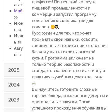
профессия! Пензенский колледж
ль
99
пищевой промышленности и
Май
коммерции запустил программу
56
повышения квалификации для
Июн
поваров.
ь
24
Курс создан для тех, кто хочет
Июл
прокачать свои навыки, освоить
ь
19
современные техники приготовления
Авгу
блюд и узнать секреты высокой
ст
3
кухни. Программа включает не
только теорию безопасности и
2025
стандартов качества, но и активную
практику в учебных цехах колледжа.
2024
Вы научитесь готовить сложные
горячие блюда, изысканные десерты и
2023
оригинальные закуски. После
успешного прохождения обучения вы