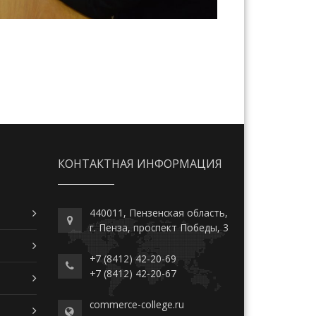
КОНТАКТНАЯ ИНФОРМАЦИЯ
440011, Пензенская область,
г. Пенза, проспект Победы, 3
+7 (8412) 42-20-69
+7 (8412) 42-20-67
commerce-college.ru