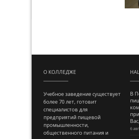
О КОЛЛЕДЖЕ
НА
В П
Учебное заведение существует
пи
более 70 лет, готовит
ком
специалистов для
при
предприятий пищевой
Вас
промышленности,
6 ав
общественного питания и