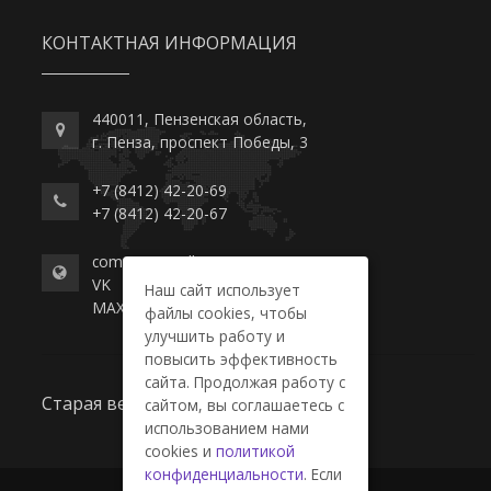
КОНТАКТНАЯ ИНФОРМАЦИЯ
440011, Пензенская область,
г. Пенза, проспект Победы, 3
+7 (8412) 42-20-69
+7 (8412) 42-20-67
commerce-college.ru
VK
Наш сайт использует
MAX
файлы cookies, чтобы
улучшить работу и
повысить эффективность
сайта. Продолжая работу с
Старая версия сайта
сайтом, вы соглашаетесь с
использованием нами
cookies и
политикой
конфиденциальности
. Если