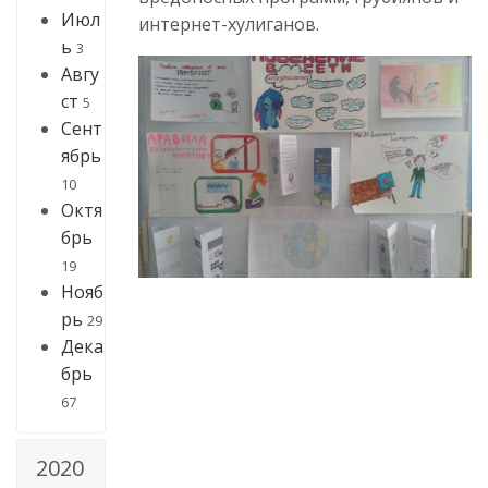
Июл
интернет-хулиганов.
ь
3
Авгу
ст
5
Сент
ябрь
10
Октя
брь
19
Нояб
рь
29
Дека
брь
67
2020