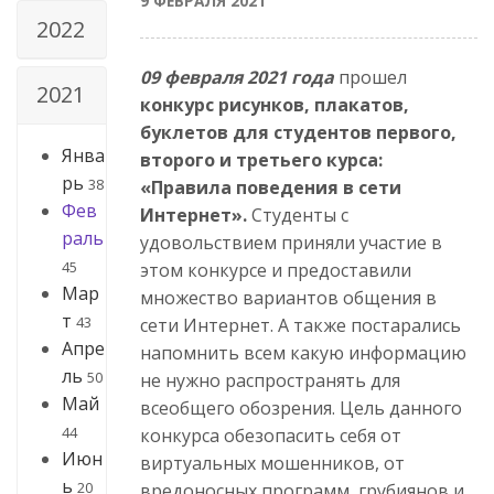
9 ФЕВРАЛЯ 2021
2022
09 февраля 2021 года
прошел
2021
конкурс рисунков, плакатов,
буклетов для студентов первого,
Янва
второго и третьего курса:
рь
38
«Правила поведения в сети
Фев
Интернет».
Студенты с
раль
удовольствием приняли участие в
45
этом конкурсе и предоставили
Мар
множество вариантов общения в
т
43
сети Интернет. А также постарались
Апре
напомнить всем какую информацию
ль
50
не нужно распространять для
Май
всеобщего обозрения. Цель данного
44
конкурса обезопасить себя от
Июн
виртуальных мошенников, от
ь
20
вредоносных программ, грубиянов и