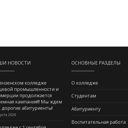
ШИ НОВОСТИ
ОСНОВНЫЕ РАЗДЕЛЫ
ензенском колледже
О колледже
щевой промышленности и
мерции продолжается
Студентам
емная кампания!!! Мы ждем
, дорогие абитуриенты!
Абитуриенту
густа 2026
Воспитательная работа
олледже с 1 сентября