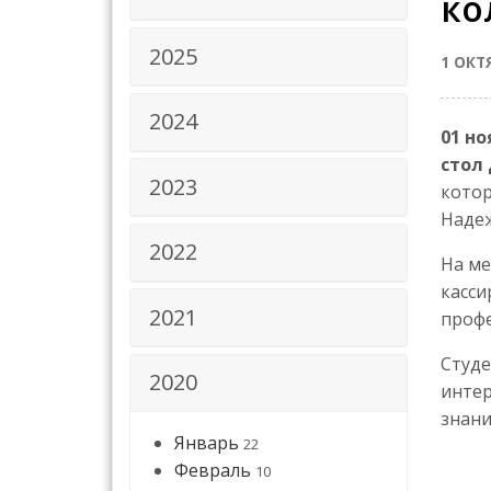
ко
2025
1 ОКТ
2024
01 но
стол
2023
котор
Надеж
2022
На ме
касси
2021
профе
Студе
2020
интер
знани
Январь
22
Февраль
10