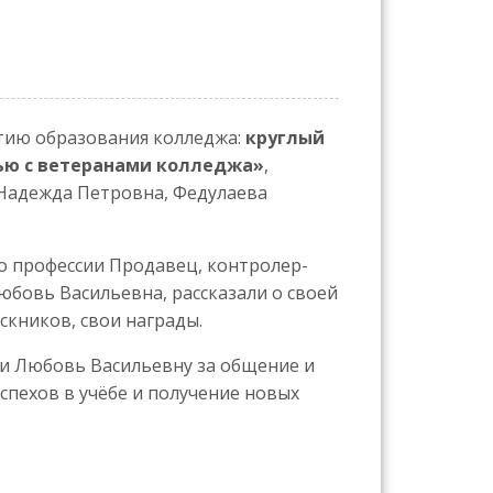
тию образования колледжа:
круглый
вью с ветеранами колледжа»
,
Надежда Петровна, Федулаева
о профессии Продавец, контролер-
бовь Васильевна, рассказали о своей
кников, свои награды.
и Любовь Васильевну за общение и
спехов в учёбе и получение новых