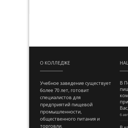
О КОЛЛЕДЖЕ
НА
В П
Учебное заведение существует
пи
более 70 лет, готовит
ком
специалистов для
при
предприятий пищевой
Вас
промышленности,
6 ав
общественного питания и
торговли.
В к