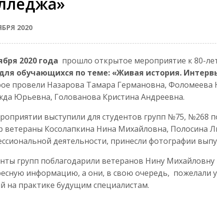
лледжа»
ЯБРЯ 2020
ября 2020 года
прошло открытое мероприятие к 80-ле
 для обучающихся по теме: «Живая история. Интер
ое провели Назарова Тамара Германовна, Фоломеева 
да Юрьевна, Голованова Кристина Андреевна.
роприятии выступили для студентов групп №75, №268 п
р ветераны Косолапкина Нина Михайловна, Полосина Лю
ссиональной деятельности, принесли фотографии выпус
нты групп поблагодарили ветеранов Нину Михайловну 
есную информацию, а они, в свою очередь, пожелали у
й на практике будущим специалистам.