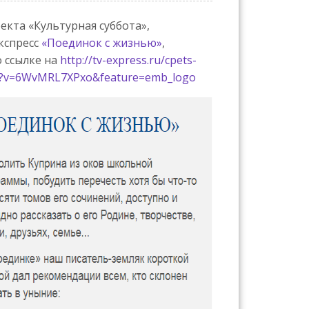
екта «Культурная суббота»,
кспресс
«Поединок с жизнью»
,
о ссылке на
http://tv-express.ru/cpets-
ch?v=6WvMRL7XPxo&feature=emb_logo