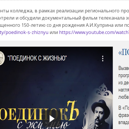
нты колледжа, в рамках реализации регионального про
трели и обсудили документальный фильм телеканала э
щенного 150-летию со дня рождения А.И.Куприна или п
ty/poedinok-s-zhiznyu
или
https://www.youtube.com/wat