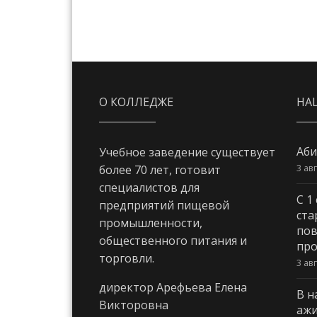
О КОЛЛЕДЖЕ
НА
Аби
Учебное заведение существует
3 ав
более 70 лет, готовит
специалистов для
С 1
предприятий пищевой
ста
промышленности,
пов
общественного питания и
про
торговли.
3 ав
директор Арефьева Елена
В н
Викторовна
ажи