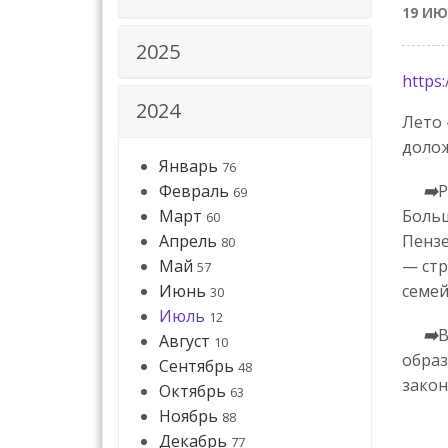
19 ИЮ
2025
https
2024
Лето 
доло
Январь
76
Февраль
➡️
Р
69
Март
Боль
60
Апрель
Пензе
80
Май
— стр
57
Июнь
семей
30
Июль
12
➡️
В
Август
10
образ
Сентябрь
48
закон
Октябрь
63
Ноябрь
88
Декабрь
77