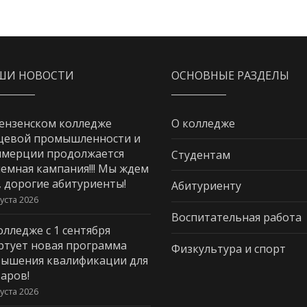
ШИ НОВОСТИ
ОСНОВНЫЕ РАЗДЕЛЫ
ензенском колледже
О колледже
щевой промышленности и
мерции продолжается
Студентам
емная кампания!!! Мы ждем
, дорогие абитуриенты!
Абитуриенту
густа 2026
Воспитательная работа
олледже с 1 сентября
ртует новая программа
Физкультура и спорт
ышения квалификации для
аров!
густа 2026