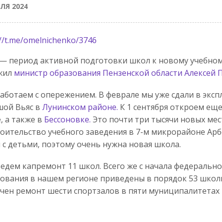
ЛЯ 2024
://t.me/omelnichenko/3746
— период активной подготовки школ к новому учебному
жил
министр образования Пензенской области
Алексей 
аботаем с опережением. В феврале мы уже сдали в экс
шой Вьяс в
Лунинском районе.
К 1 сентября откроем еще
, а также в
Бессоновке.
Это почти три тысячи новых мес
оительство учебного заведения в 7-м микрорайоне Ар
 с детьми, поэтому очень нужна новая школа.
едем капремонт 11 школ. Всего же с начала федеральн
ования в нашем регионе приведены в порядок 53 школь
чен ремонт шести спортзалов в пяти муниципалитетах 