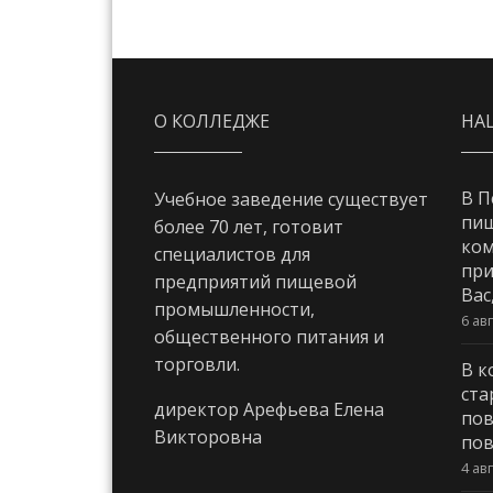
О КОЛЛЕДЖЕ
НА
В П
Учебное заведение существует
пи
более 70 лет, готовит
ком
специалистов для
при
предприятий пищевой
Вас
промышленности,
6 ав
общественного питания и
торговли.
В к
ста
директор Арефьева Елена
пов
Викторовна
пов
4 ав