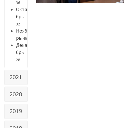
36
Октя
брь
32
Нояб
рь
46
Дека
брь
28
2021
2020
2019