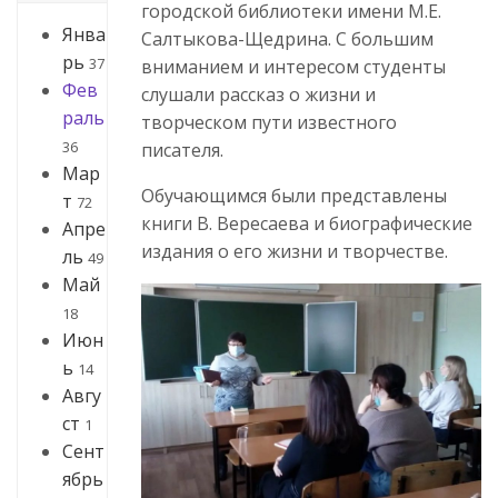
городской библиотеки имени М.Е.
Янва
Салтыкова-Щедрина. С большим
рь
37
вниманием и интересом студенты
Фев
слушали рассказ о жизни и
раль
творческом пути известного
36
писателя.
Мар
Обучающимся были представлены
т
72
книги В. Вересаева и биографические
Апре
издания о его жизни и творчестве.
ль
49
Май
18
Июн
ь
14
Авгу
ст
1
Сент
ябрь