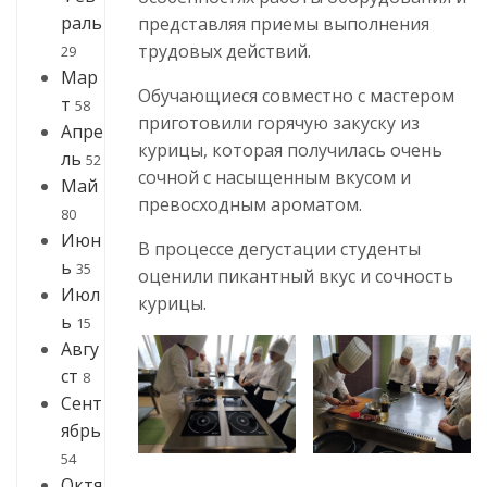
раль
представляя приемы выполнения
трудовых действий.
29
Мар
Обучающиеся совместно с мастером
т
58
приготовили горячую закуску из
Апре
курицы, которая получилась очень
ль
52
сочной с насыщенным вкусом и
Май
превосходным ароматом.
80
Июн
В процессе дегустации студенты
ь
35
оценили пикантный вкус и сочность
Июл
курицы.
ь
15
Авгу
ст
8
Сент
ябрь
54
Октя