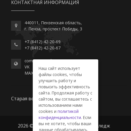
КОНТАКТНАЯ ИНФОРМАЦИЯ
440011, Пензенская область,
г. Пенза, проспект Победы, 3
+7 (8412) 42-20-69
+7 (8412) 42-20-67
commerce-college.ru
VK
Наш сайт использует
MAX
файлы cookies, чтобы
улучшить работу и
повысить эффективность
сайта. Продолжая работу с
Старая версия сайта
сайтом, вы соглашаетесь с
использованием нами
cookies и
политикой
конфиденциальности
. Если
вы не хотите, чтобы ваши
2026 © ГАПОУ ПО "Пензенский колледж
данные обрабатывались,