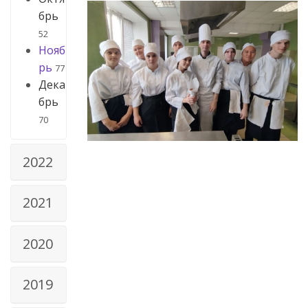
брь
52
Нояб
рь
77
Дека
брь
70
2022
2021
2020
2019