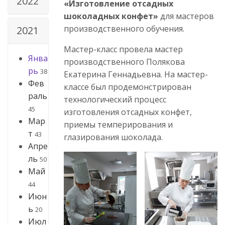
2022
«Изготовление отсадных
шоколадных конфет»
для мастеров
производственного обучения.
2021
Мастер-класс провела мастер
Янва
производственного Полякова
рь
38
Екатерина Геннадьевна. На мастер-
Фев
классе был продемонстрирован
раль
технологический процесс
45
изготовления отсадных конфет,
Мар
приемы темперирования и
т
43
глазирования шоколада.
Апре
ль
50
Май
44
Июн
ь
20
Июл