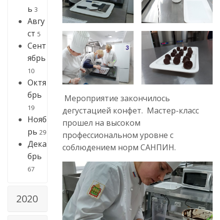
ь
3
Авгу
ст
5
Сент
ябрь
10
Октя
брь
Мероприятие закончилось
19
дегустацией конфет. Мастер-класс
Нояб
прошел на высоком
рь
29
профессиональном уровне с
Дека
соблюдением норм САНПИН.
брь
67
2020