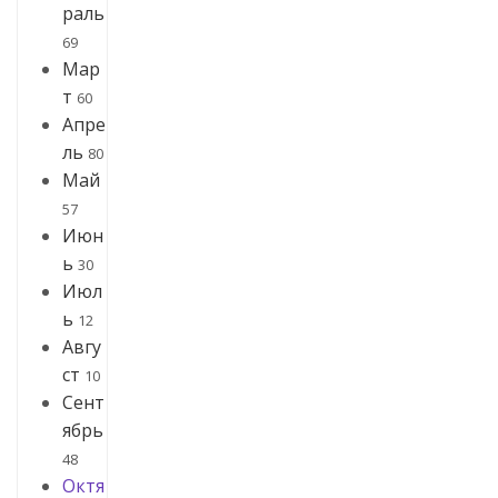
раль
69
Мар
т
60
Апре
ль
80
Май
57
Июн
ь
30
Июл
ь
12
Авгу
ст
10
Сент
ябрь
48
Октя