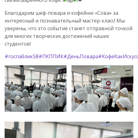
Благодарим шеф-повара и кофейню «Сова» за
интересный и познавательный мастер-класс! Мы
уверены, что это событие станет отправной точкой
для многих творческих достижений наших
студентов!
#госпаблик58
#ПКППИК
#ДеньПовара
#КофеКакИскус