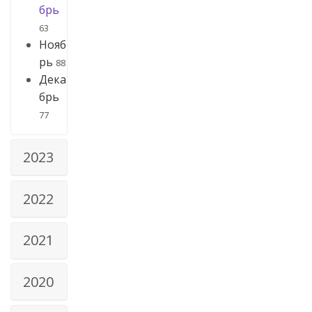
брь
63
Нояб
рь
88
Дека
брь
77
2023
2022
2021
2020