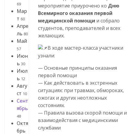
69
мероприятие приурочено ко
Дню
Мар
Всемирного оказания первой
т
60
медицинской помощи
и собрало
Апре
студентов, преподавателей и всех
ль
80
желающих.
Май
В ходе мастер-класса участники
57
узнали:
Июн
ь
30
— Основные принципы оказания
Июл
первой помощи
ь
12
— Как действовать в экстренных
Авгу
ситуациях: при травмах, обмороках,
ст
10
ожогах и других неотложных
Сент
состояниях.
ябрь
— Правила вызова скорой помощи и
48
взаимодействия с медицинскими
Октя
службами
брь