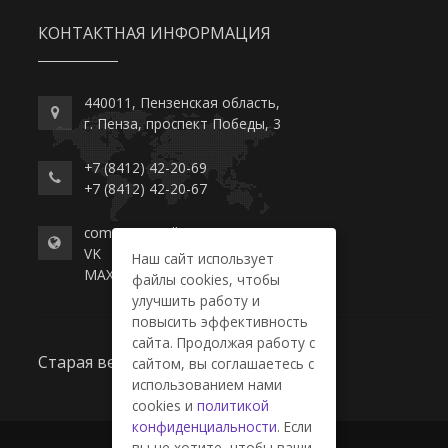
КОНТАКТНАЯ ИНФОРМАЦИЯ
440011, Пензенская область,
г. Пенза, проспект Победы, 3
+7 (8412) 42-20-69
+7 (8412) 42-20-67
commerce-college.ru
VK
Наш сайт использует
MAX
файлы cookies, чтобы
улучшить работу и
повысить эффективность
сайта. Продолжая работу с
Старая версия сайта
сайтом, вы соглашаетесь с
использованием нами
cookies и
политикой
конфиденциальности
. Если
вы не хотите, чтобы ваши