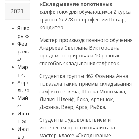
«Складывание полотняных
2021
салфеток»
для обучающихся 2 курса
группы № 278 по профессии Повар,
кондитер.
Янва
рь
38
Мастер производственного обучения
Фев
Андреева Светлана Викторовна
раль
продемонстрировала 10 разных
45
способов складывания салфеток.
Мар
т
43
Студентка группы 462 Фомина Анна
Апре
показала такие приемы складывания
ль
50
салфеток: Свеча, Шапка Мономаха,
Май
Лилия, Шлейф, Ёлка, Артишок,
44
Джонка, Веер, Арка, Рыбка.
Июн
Студенты с удовольствием и
ь
20
интересом практиковались на
Июл
мастер-классе «Складывание
ь
3