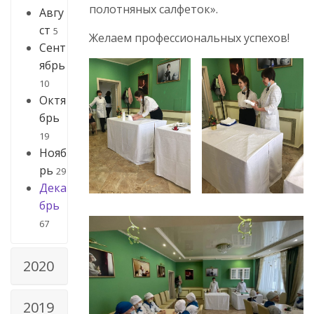
полотняных салфеток».
Авгу
ст
5
Желаем профессиональных успехов!
Сент
ябрь
10
Октя
брь
19
Нояб
рь
29
Дека
брь
67
2020
2019