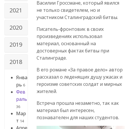
Василии Гроссмане, который явился
2021
не только свидетелем, но и
участником Сталинградский битвы.
2020
Писатель-фронтовик в своих
произведениях использовал
материал, основанный на
2019
достоверных фактах битвы при
Сталинграде.
2018
В его романе «За правое дело» автор
рассказал о леденящих душу ужасах и
Янва
героизме советских солдат и мирных
рь
6
жителей.
Фев
раль
Встреча прошла незаметно, так как
36
материал был интересен,
Мар
познавателен для наших студентов.
т
14
Апре