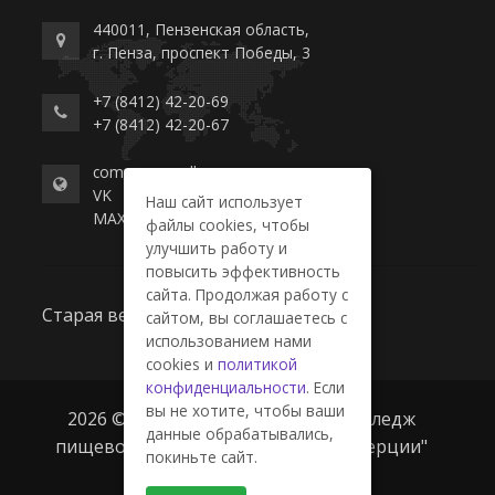
440011, Пензенская область,
г. Пенза, проспект Победы, 3
+7 (8412) 42-20-69
+7 (8412) 42-20-67
commerce-college.ru
VK
Наш сайт использует
MAX
файлы cookies, чтобы
улучшить работу и
повысить эффективность
сайта. Продолжая работу с
Старая версия сайта
сайтом, вы соглашаетесь с
использованием нами
cookies и
политикой
конфиденциальности
. Если
вы не хотите, чтобы ваши
2026 © ГАПОУ ПО "Пензенский колледж
данные обрабатывались,
пищевой промышленности и коммерции"
покиньте сайт.