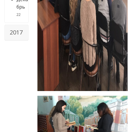
брь
22
2017