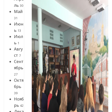
ль
30
Май
31
Июн
ь
13
Июл
ь
1
Авгу
ст
7
Сент
ябрь
27
Октя
брь
39
Нояб
рь
42
Дека