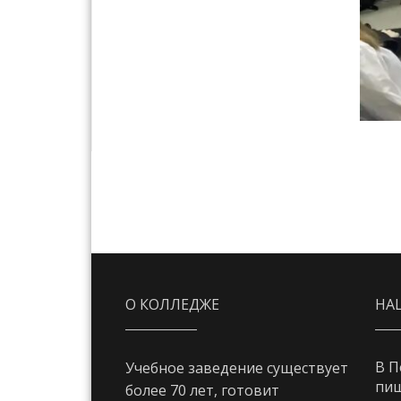
О КОЛЛЕДЖЕ
НА
В П
Учебное заведение существует
пи
более 70 лет, готовит