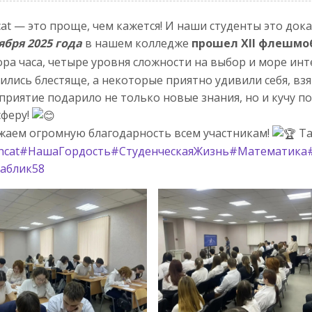
at — это проще, чем кажется! И наши студенты это дока
ября 2025 года
в нашем колледже
прошел XII флешмо
ра часа, четыре уровня сложности на выбор и море инт
ились блестяще, а некоторые приятно удивили себя, вз
риятие подарило не только новые знания, но и кучу 
феру!
аем огромную благодарность всем участникам!
Та
hcat
#НашаГордость
#СтуденческаяЖизнь
#Математика
аблик58