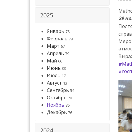
Mathc
2025
29 но
Полто
Январь
78
справ
Февраль
79
Мероп
Март
67
атмос
Апрель
79
Выраж
Май
66
#Mat
Июнь
33
#госп
Июль
17
Август
13
Сентябрь
54
Октябрь
70
Ноябрь
86
Декабрь
76
2024