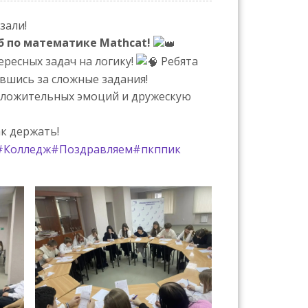
зали!
б по математике Mathcat!
ересных задач на логику!
Ребята
явшись за сложные задания!
положительных эмоций и дружескую
к держать!
#Колледж
#Поздравляем
#пкппик