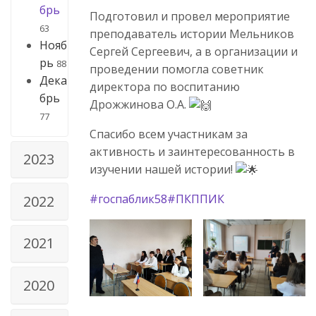
брь
Подготовил и провел мероприятие
63
преподаватель истории Мельников
Нояб
Сергей Сергеевич, а в организации и
рь
88
проведении помогла советник
Дека
директора по воспитанию
брь
Дрожжинова О.А.
77
Спасибо всем участникам за
активность и заинтересованность в
2023
изучении нашей истории!
#госпаблик58
#ПКППИК
2022
2021
2020