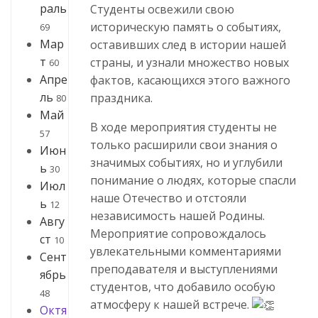
раль
Студенты освежили свою
историческую память о событиях,
69
Мар
оставивших след в истории нашей
т
страны, и узнали множество новых
60
Апре
фактов, касающихся этого важного
ль
праздника.
80
Май
В ходе мероприятия студенты не
57
только расширили свои знания о
Июн
значимых событиях, но и углубили
ь
30
понимание о людях, которые спасли
Июл
наше Отечество и отстояли
ь
12
независимость нашей Родины.
Авгу
Мероприятие сопровождалось
ст
10
увлекательными комментариями
Сент
преподавателя и выступлениями
ябрь
студентов, что добавило особую
48
атмосферу к нашей встрече.
Октя