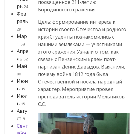
посвященное 211-летию
рь
24
Бородинского сражения.
Фев
раль
Цель: формирование интереса к
истории своего Отечества и родного
29
Мар
края.Студенты познакомились с
т
нашими земляками — участниками
58
Апре
этого сражения. Узнали о том, как
ль
связан с Пензенским краем поэт-
52
Май
партизан Денис Давыдов. Выяснили,
почему война 1812 года была
80
Июн
Отечественной и носила народный
ь
характер. Мероприятие провел
35
Июл
преподаватель истории Мельников
ь
С.С.
15
Авгу
ст
8
Сент
ябрь