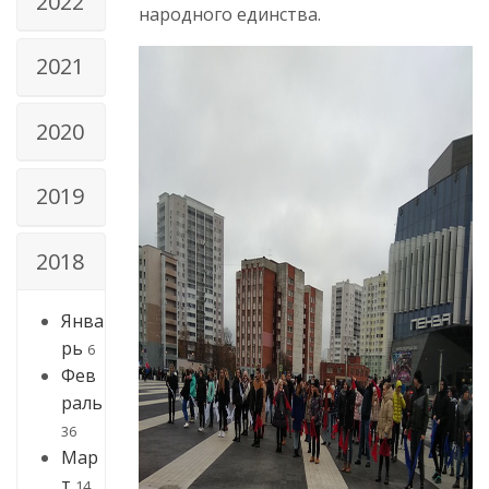
2022
народного единства.
2021
2020
2019
2018
Янва
рь
6
Фев
раль
36
Мар
т
14