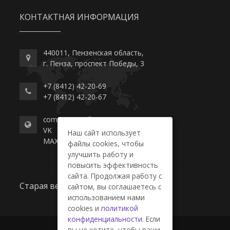
КОНТАКТНАЯ ИНФОРМАЦИЯ
440011, Пензенская область,
г. Пенза, проспект Победы, 3
+7 (8412) 42-20-69
+7 (8412) 42-20-67
commerce-college.ru
VK
Наш сайт использует
MAX
файлы cookies, чтобы
улучшить работу и
повысить эффективность
сайта. Продолжая работу с
Старая версия сайта
сайтом, вы соглашаетесь с
использованием нами
cookies и
политикой
конфиденциальности
. Если
вы не хотите, чтобы ваши