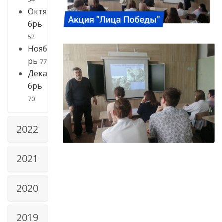
Октя
брь
52
Нояб
рь
77
Дека
брь
70
2022
2021
2020
2019