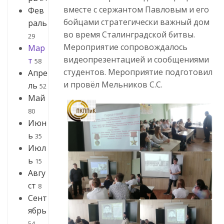
вместе с сержантом Павловым и его
Фев
бойцами стратегически важный дом
раль
во время Сталинградской битвы.
29
Мероприятие сопровождалось
Мар
видеопрезентацией и сообщениями
т
58
студентов. Мероприятие подготовил
Апре
и провёл Мельников С.С.
ль
52
Май
80
Июн
ь
35
Июл
ь
15
Авгу
ст
8
Сент
ябрь
54