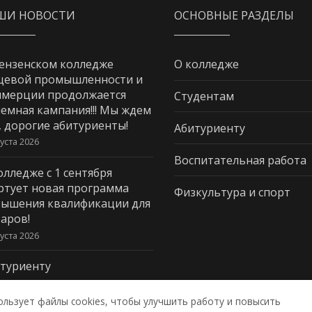
ШИ НОВОСТИ
ОСНОВНЫЕ РАЗДЕЛЫ
ензенском колледже
О колледже
щевой промышленности и
мерции продолжается
Студентам
емная кампания!!! Мы ждем
, дорогие абитуриенты!
Абитуриенту
густа 2026
Воспитательная работа
олледже с 1 сентября
ртует новая программа
Физкультура и спорт
ышения квалификации для
аров!
густа 2026
туриенту
густа 2026
ользует файлы cookies, чтобы улучшить работу и повысить