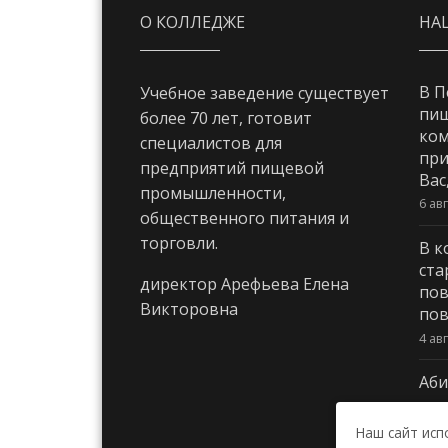
О КОЛЛЕДЖЕ
НА
В П
Учебное заведение существует
пи
более 70 лет, готовит
ком
специалистов для
при
предприятий пищевой
Вас
промышленности,
6 ав
общественного питания и
торговли.
В к
ста
директор Арефьева Елена
пов
Викторовна
пов
4 ав
Аби
3 ав
Наш сайт исп