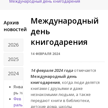
Международный день книгодарения
Международный
Архив
новостей
день
книгодарения
2026
14 ФЕВРАЛЯ 2024
2025
14 февраля 2024 года
отмечается
2024
Международный день
книгодарения
, когда люди делятся
Янва
книгами с друзьями и даже
рь
76
незнакомыми людьми, а также
Фев
передают книги в библиотеки,
раль
детские дома, школы.