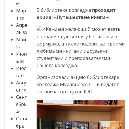
69
В библиотеке колледжа
проходит
Мар
акция: «Путешествие книги»!
т
60
Апре
Каждый желающий может взять
ль
80
понравившуюся книгу без записи в
Май
формуляр, а также поделиться своими
57
любимыми книгами с друзьями,
Июн
студентами и преподавателями
ь
30
нашего колледжа.
Июл
ь
12
Организовали акцию библиотекарь
Авгу
колледжа Муравьева Л.П. и педагог-
ст
10
организатор Глухов К.Ю.
Сент
ябрь
48
Октя
брь