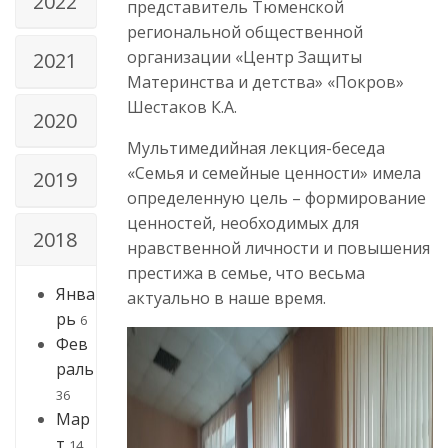
2022
представитель Тюменской
региональной общественной
организации «Центр Защиты
2021
Материнства и детства» «Покров»
Шестаков К.А.
2020
Мультимедийная лекция-беседа
«Семья и семейные ценности» имела
2019
определенную цель – формирование
ценностей, необходимых для
2018
нравственной личности и повышения
престижа в семье, что весьма
Янва
актуально в наше время.
рь
6
Фев
раль
36
Мар
т
14