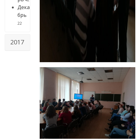
Дека
брь
22
2017