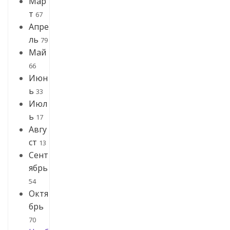
Мар
т
67
Апре
ль
79
Май
66
Июн
ь
33
Июл
ь
17
Авгу
ст
13
Сент
ябрь
54
Октя
брь
70