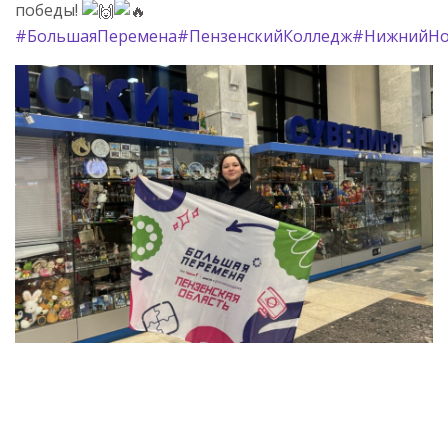
победы!
#БольшаяПеремена
#ПензенскийКолледж
#НижнийНо