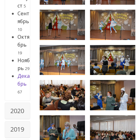
ст
5
Сент
ябрь
10
Октя
брь
19
Нояб
рь
29
Дека
брь
67
2020
2019