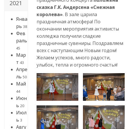
2021
сказка Г.К. Андерсена «Снежная
королева»
. В зале царила
Янва
праздничная атмосфера! По
рь
38
окончании мероприятия активисты
Фев
колледжа получили сладкие
раль
праздничные сувениры. Поздравляем
45
всех с наступающим Новым годом!
Мар
Желаем успехов, много радости,
т
43
улыбок, тепла и огромного счастья!
Апре
ль
50
Май
44
Июн
ь
20
Июл
ь
3
Авгу